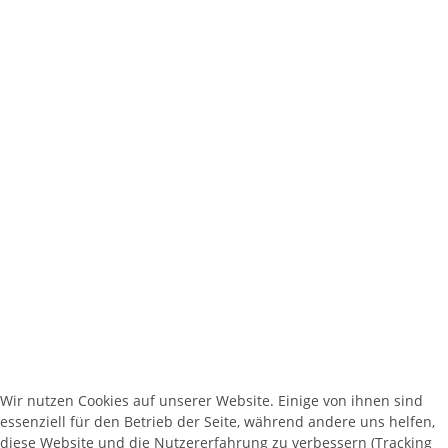
Datenschutzerklärung.
Die mit einem * markierten Felder sind Pflichtfelder.
senden
Ibbenbürener Straße 1
48496 Hopsten
0 54 58 / 93 17 88
Wir nutzen Cookies auf unserer Website. Einige von ihnen sind
verkauf@jasper-landtechnik.de
essenziell für den Betrieb der Seite, während andere uns helfen,
diese Website und die Nutzererfahrung zu verbessern (Tracking